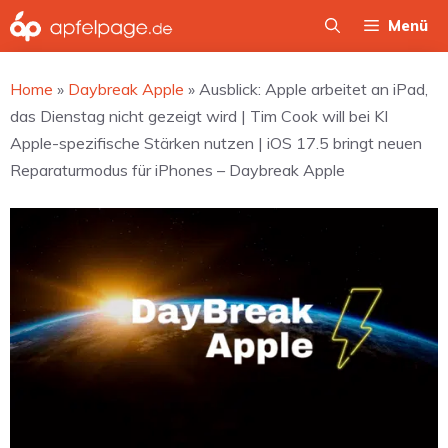
Zum
Menü
Inhalt
springen
Home
»
Daybreak Apple
»
Ausblick: Apple arbeitet an iPad,
das Dienstag nicht gezeigt wird | Tim Cook will bei KI
Apple-spezifische Stärken nutzen | iOS 17.5 bringt neuen
Reparaturmodus für iPhones – Daybreak Apple