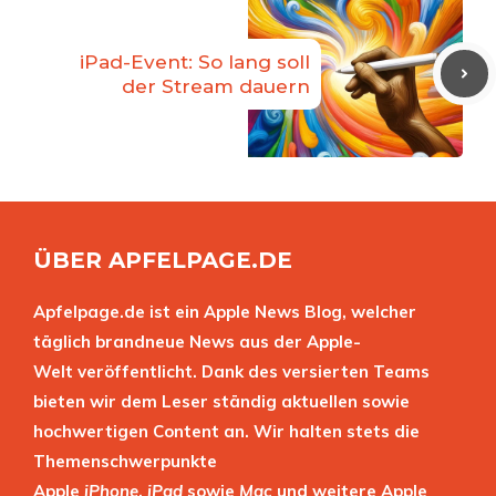
iPad-Event: So lang soll
der Stream dauern
ÜBER APFELPAGE.DE
Apfelpage.de ist ein Apple News Blog, welcher
täglich brandneue News aus der Apple-
Welt veröffentlicht. Dank des versierten Teams
bieten wir dem Leser ständig aktuellen sowie
hochwertigen Content an. Wir halten stets die
Themenschwerpunkte
Apple
iPhone
,
iPad
sowie
Mac
und weitere Apple