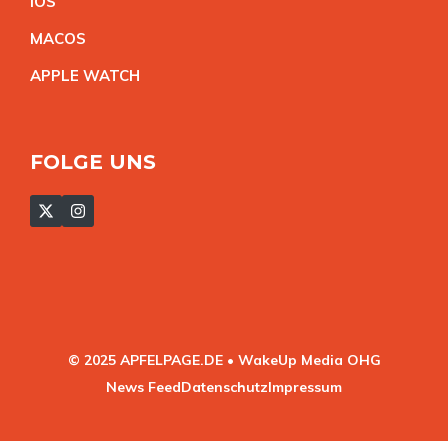
IO
S
MACO
S
APPLE WATC
H
FOLGE UNS
© 2025 APFELPAGE.DE • WakeUp Media OHG
News Feed
Datenschutz
Impressum