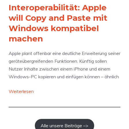
t
b
s
Interoperabilität: Apple
u
e
D
will Copy and Paste mit
m
i
a
f
Windows kompatibel
P
t
a
r
u
machen
s
i
m
s
m
Apple plant offenbar eine deutliche Erweiterung seiner
e
e
geräteübergreifenden Funktionen. Künftig sollen
n
V
Nutzer Inhalte zwischen einem iPhone und einem
d
i
Windows-PC kopieren und einfügen können – ähnlich
e
d
S
e
:
Weiterlesen
t
o
I
e
i
n
u
m
t
e
A
e
Alle unsere Beiträge –>
r
u