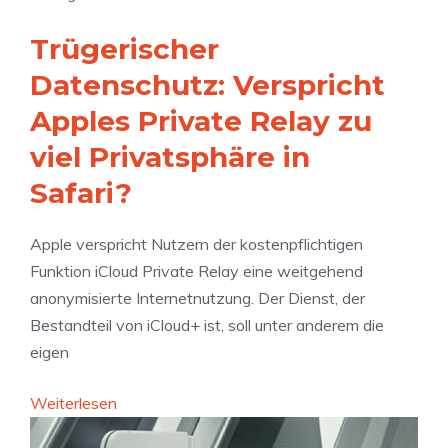
W
t
e
Trügerischer
z
l
u
Datenschutz: Verspricht
c
4
h
Apples Private Relay zu
K
e
viel Privatsphäre in
z
R
u
Safari?
o
r
l
ü
l
Apple verspricht Nutzern der kostenpflichtigen
c
e
Funktion iCloud Private Relay eine weitgehend
k
s
anonymisierte Internetnutzung. Der Dienst, der
–
p
Bestandteil von iCloud+ ist, soll unter anderem die
d
i
eigen
o
e
c
:
Weiterlesen
l
h
T
t