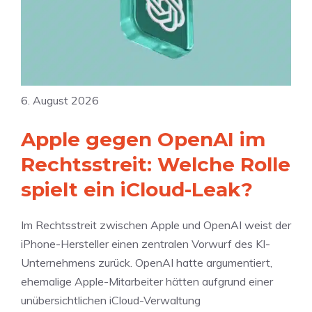
e
F
o
t
o
6. August 2026
s
:
Apple gegen OpenAI im
S
Rechtsstreit: Welche Rolle
a
spielt ein iCloud-Leak?
m
m
e
Im Rechtsstreit zwischen Apple und OpenAI weist der
l
iPhone-Hersteller einen zentralen Vorwurf des KI-
k
Unternehmens zurück. OpenAI hatte argumentiert,
l
ehemalige Apple-Mitarbeiter hätten aufgrund einer
a
unübersichtlichen iCloud-Verwaltung