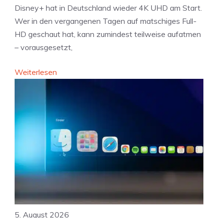
Disney+ hat in Deutschland wieder 4K UHD am Start.
I
z
Wer in den vergangenen Tagen auf matschiges Full-
i
-
HD geschaut hat, kann zumindest teilweise aufatmen
m
P
– vorausgesetzt,
R
r
e
o
:
Weiterlesen
c
b
D
h
l
i
t
e
s
s
m
n
s
a
e
t
t
y
r
i
+
e
k
k
i
e
t
h
:
5. August 2026
r