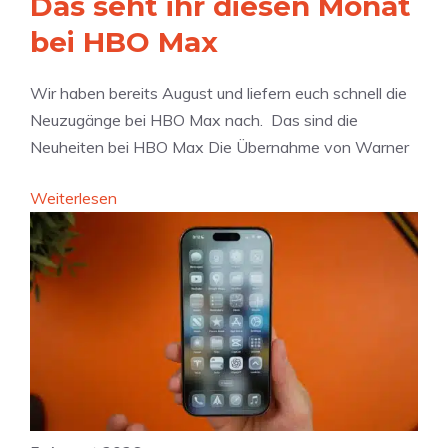
Das seht ihr diesen Monat
A
ü
p
bei HBO Max
r
p
F
l
Wir haben bereits August und liefern euch schnell die
o
e
Neuzugänge bei HBO Max nach. Das sind die
l
s
Neuheiten bei HBO Max Die Übernahme von Warner
d
P
a
r
:
Weiterlesen
b
i
D
l
v
a
e
a
s
s
t
s
:
e
e
A
R
h
p
e
t
p
l
i
l
a
h