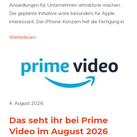
Ansiedlungen für Unternehmen attraktiver machen.
m
p
Die geplante Initiative wäre besonders für Apple
b
u
interessant. Der iPhone-Konzern hat die Fertigung in
e
s
r
h
:
Weiterlesen
:
e
F
A
n
ü
p
r
p
A
l
p
e
p
-
l
L
e
4. August 2026
o
a
t
Das seht ihr bei Prime
t
t
t
Video im August 2026
e
r