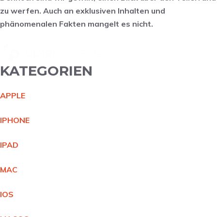
zu werfen. Auch an exklusiven Inhalten und
phänomenalen Fakten mangelt es nicht.
KATEGORIEN
APPL
E
IPHON
E
IPA
D
MA
C
IO
S