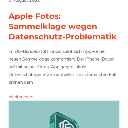
6. August 2026
Apple Fotos:
Sammelklage wegen
Datenschutz-Problematik
Im US-Bundesstatt Illinois sieht sich Apple einer
neuen Sammelklage konfrontiert. Der iPhone-Bauer
soll mit seiner Fotos-App gegen lokale
Datenschutzgesetze verstoßen. Im schlimmsten Fall
drohen dem
:
Weiterlesen
A
p
p
l