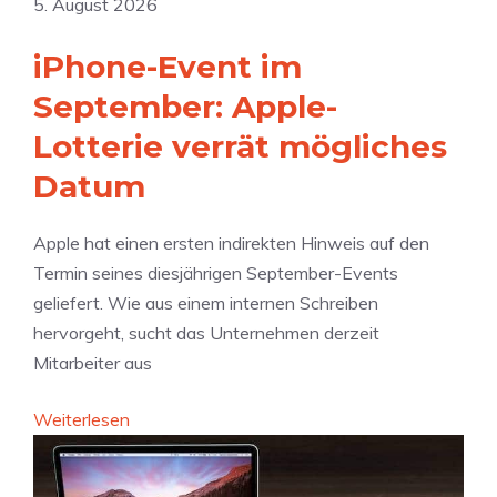
e
5. August 2026
y
r
s
z
d
iPhone-Event im
i
u
i
P
September: Apple-
v
e
h
i
Lotterie verrät mögliches
s
o
e
e
Datum
n
l
n
e
P
M
Apple hat einen ersten indirekten Hinweis auf den
U
r
o
Termin seines diesjährigen September-Events
l
i
n
geliefert. Wie aus einem internen Schreiben
t
v
a
hervorgeht, sucht das Unternehmen derzeit
r
a
t
Mitarbeiter aus
a
t
b
d
s
e
:
Weiterlesen
ü
p
i
i
r
h
H
P
f
ä