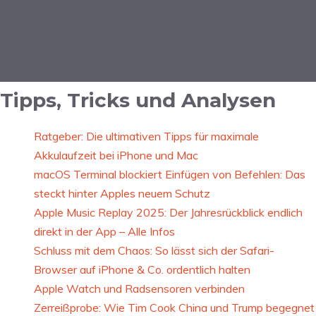
Tipps, Tricks und Analysen
Ratgeber: Die ultimativen Tipps für maximale
Akkulaufzeit bei iPhone und Mac
macOS Terminal blockiert Einfügen von Befehlen: Das
steckt hinter Apples neuem Schutz
Apple Music Replay 2025: Der Jahresrückblick endlich
direkt in der App – Alle Infos
Schluss mit dem Chaos: So lässt sich der Safari-
Browser auf iPhone & Co. ordentlich halten
Apple Watch und Radsensoren verbinden
Zerreißprobe: Wie Tim Cook China und Trump begegnet