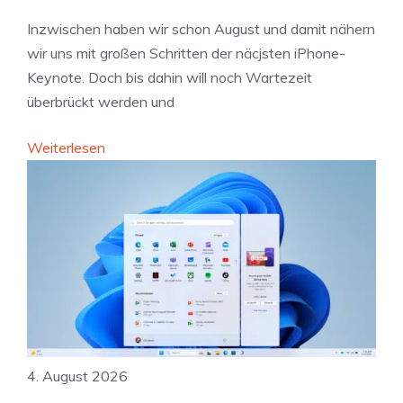
r
a
i
Inzwischen haben wir schon August und damit nähern
k
e
wir uns mit großen Schritten der näcjsten iPhone-
t
v
Keynote. Doch bis dahin will noch Wartezeit
i
e
überbrückt werden und
v
r
:
:
Weiterlesen
r
I
D
ä
n
a
t
d
s
m
i
s
ö
e
e
g
n
h
l
p
t
i
l
i
c
a
h
h
4. August 2026
n
r
e