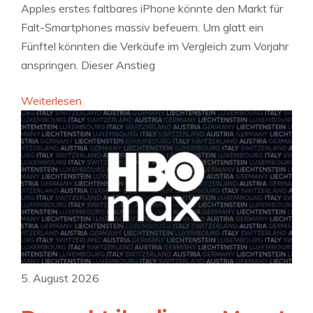
Apples erstes faltbares iPhone könnte den Markt für
c
Falt-Smartphones massiv befeuern. Um glatt ein
h
Fünftel könnten die Verkäufe im Vergleich zum Vorjahr
u
anspringen. Dieser Anstieg
t
z
:
Weiterlesen
:
D
V
u
e
r
r
c
s
h
p
b
r
r
i
u
c
c
h
5. August 2026
h
t
f