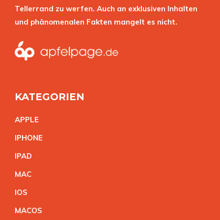
Tellerrand zu werfen. Auch an exklusiven Inhalten
und phänomenalen Fakten mangelt es nicht.
KATEGORIEN
APPL
E
IPHON
E
IPA
D
MA
C
IO
S
MACO
S