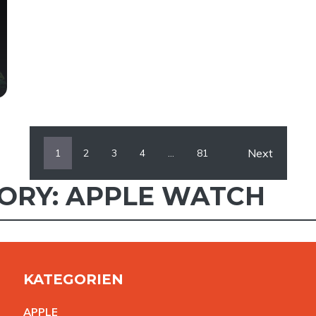
Next
1
2
3
4
…
81
GORY: APPLE WATCH
KATEGORIEN
APPL
E