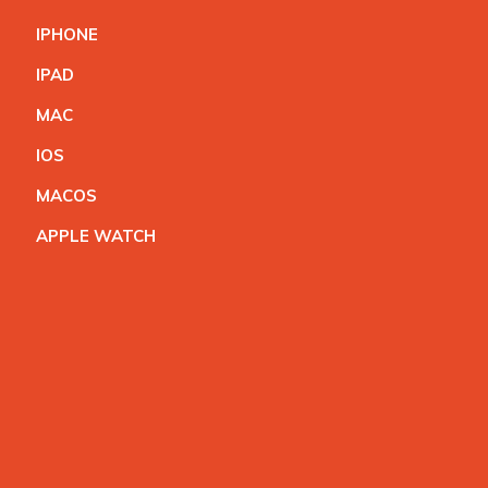
IPHON
E
IPA
D
MA
C
IO
S
MACO
S
APPLE WATC
H