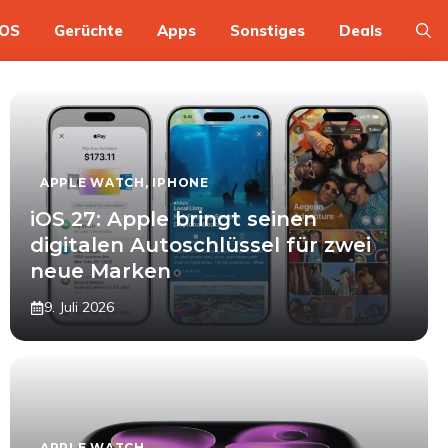
OS
Gerüchte
Apps
Sonstiges
Deals
APPLE WATCH
,
IPHONE
iOS 27: Apple bringt seinen
digitalen Autoschlüssel für zwei
neue Marken
9. Juli 2026
APPLE WATCH