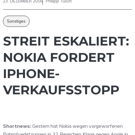
23. DEZEMBER 2016
Philipp Tusch
Sonstiges
STREIT ESKALIERT:
NOKIA FORDERT
IPHONE-
VERKAUFSSTOPP
Shortnews:
Gestern hat Nokia wegen vorgeworfenen
Patentverletzungen in 32 Bereichen Klage gegen Apple in