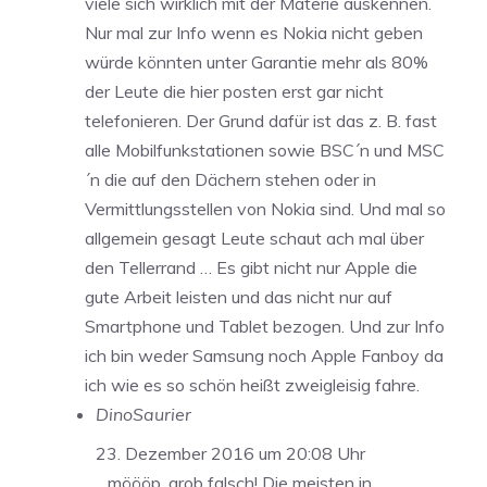
viele sich wirklich mit der Materie auskennen.
Nur mal zur Info wenn es Nokia nicht geben
würde könnten unter Garantie mehr als 80%
der Leute die hier posten erst gar nicht
telefonieren. Der Grund dafür ist das z. B. fast
alle Mobilfunkstationen sowie BSC´n und MSC
´n die auf den Dächern stehen oder in
Vermittlungsstellen von Nokia sind. Und mal so
allgemein gesagt Leute schaut ach mal über
den Tellerrand … Es gibt nicht nur Apple die
gute Arbeit leisten und das nicht nur auf
Smartphone und Tablet bezogen. Und zur Info
ich bin weder Samsung noch Apple Fanboy da
ich wie es so schön heißt zweigleisig fahre.
DinoSaurier
23. Dezember 2016 um 20:08 Uhr
…möööp, grob falsch! Die meisten in