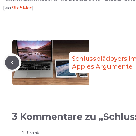
[via
9to5Mac
]
Schlussplädoyers im 
Apples Argumente
3 Kommentare zu „Schlus
Frank