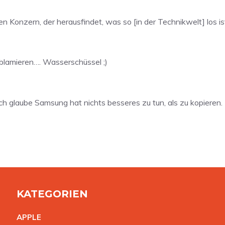
en Konzern, der herausfindet, was so [in der Technikwelt] los 
 blamieren…. Wasserschüssel ;)
ch glaube Samsung hat nichts besseres zu tun, als zu kopieren.
KATEGORIEN
APPL
E