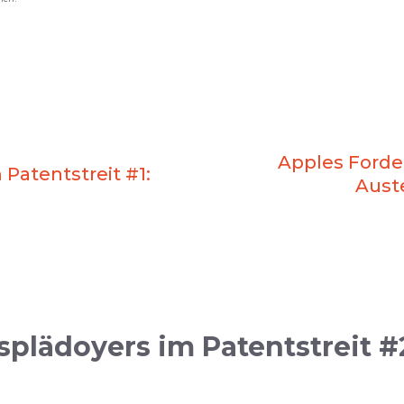
Apples Forder
Patentstreit #1:
Auste
splädoyers im Patentstreit