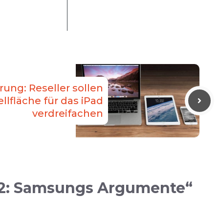
ung: Reseller sollen
llfläche für das iPad
verdreifachen
 #2: Samsungs Argumente“