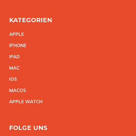
KATEGORIEN
APPL
E
IPHON
E
IPA
D
MA
C
IO
S
MACO
S
APPLE WATC
H
FOLGE UNS