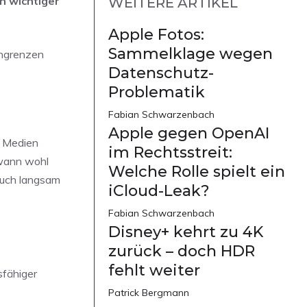
in wichtiger
WEITERE ARTIKEL
Apple Fotos:
Sammelklage wegen
engrenzen
Datenschutz-
Problematik
Fabian Schwarzenbach
Apple gegen OpenAI
n Medien
im Rechtsstreit:
dwann wohl
Welche Rolle spielt ein
 auch langsam
iCloud-Leak?
Fabian Schwarzenbach
Disney+ kehrt zu 4K
zurück – doch HDR
fehlt weiter
sfähiger
Patrick Bergmann