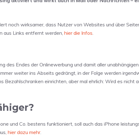
ing aktiviert und wirkt auch in Mail oder Nachrichten – e
ndert noch wirksamer, dass Nutzer von Websites und über Seit
n aus Links entfernt werden,
hier die Infos
.
g des Endes der Onlinewerbung und damit aller unabhängige
mmer weiter ins Abseits gedrängt, in der Folge werden irgen
s Bezahlschranken einrichten, aber mal ehrlich: Wird es nicht
ähiger?
iPhone und Co. bestens funktioniert, soll auch das iPhone leistung
aus,
hier dazu mehr
.