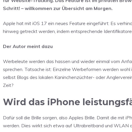
für Website-Tracking. Das Feature ist im privaten Brows
Schritt! – willkommen zur Übersicht am Morgen.
Apple hat mit iOS 17 ein neues Feature eingeführt: Es verhi
hinweg getreckt werden, indem entsprechende Identifikatore
Der Autor meint dazu
Werbeleute werden das hassen und wieder einmal vom Anfan
sprechen. Tatsache ist: Einzelne Werbeformen werden wohl i
selbst Blogs des lokalen Kaninchenzüchter- oder Anglerverein
Zeit?
Wird das iPhone leistungsf
Dafür soll die Brille sorgen, also Apples Brille. Damit die mit 
werden. Dies wirkt sich etwa auf Ultrabreitband und WLAN 