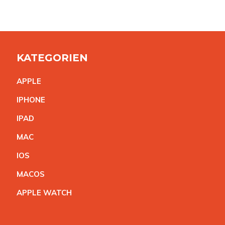
KATEGORIEN
APPL
E
IPHON
E
IPA
D
MA
C
IO
S
MACO
S
APPLE WATC
H