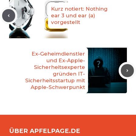
Kurz notiert: Nothing
ear 3 und ear (a)
vorgestellt
Ex-Geheimdienstler
und Ex-Apple-
Sicherheitsexperte
gründen IT-
Sicherheitsstartup mit
Apple-Schwerpunkt
ÜBER APFELPAGE.DE