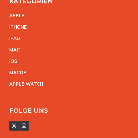
KATEGORIEN
APPL
E
IPHON
E
IPA
D
MA
C
IO
S
MACO
S
APPLE WATC
H
FOLGE UNS