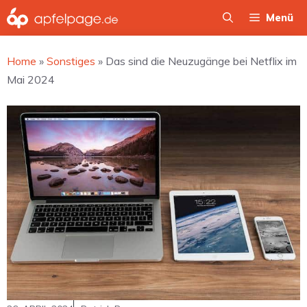
Zum
Menü
Inhalt
springen
Home
»
Sonstiges
»
Das sind die Neuzugänge bei Netflix im
Mai 2024