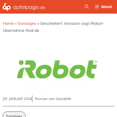
Zum
Menü
Inhalt
springen
Home
»
Sonstiges
»
Gescheitert: Amazon sagt iRobot-
Übernahme final ab
29. JANUAR 2024
Roman van Genabith
Sonstiges