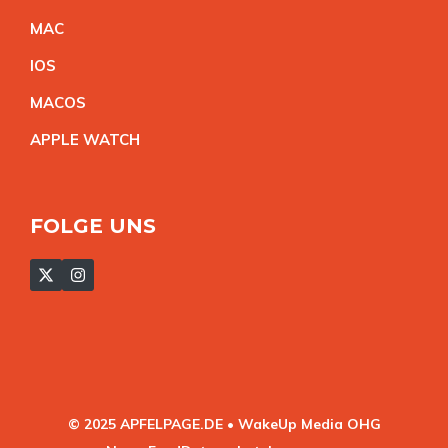
MA
C
IO
S
MACO
S
APPLE WATC
H
FOLGE UNS
© 2025 APFELPAGE.DE • WakeUp Media OHG