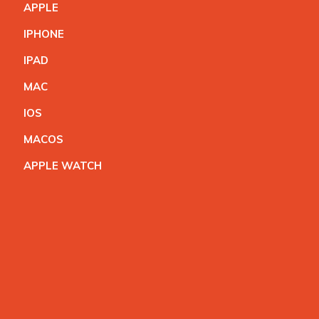
APPL
E
IPHON
E
IPA
D
MA
C
IO
S
MACO
S
APPLE WATC
H