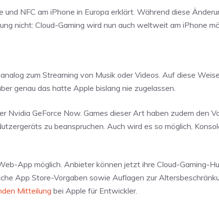
re und NFC am iPhone in Europa erklärt. Während diese Änderu
rung nicht: Cloud-Gaming wird nun auch weltweit am iPhone mög
, analog zum Streaming von Musik oder Videos. Auf diese Weis
er genau das hatte Apple bislang nie zugelassen.
er Nvidia GeForce Now. Games dieser Art haben zudem den Vort
utzergeräts zu beanspruchen. Auch wird es so möglich, Konsole
Web-App möglich. Anbieter können jetzt ihre Cloud-Gaming-H
bliche App Store-Vorgaben sowie Auflagen zur Altersbeschränku
den Mitteilung
bei Apple für Entwickler.