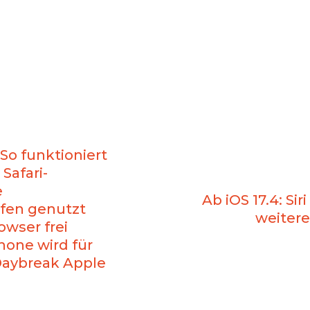
So funktioniert
Safari-
e
Ab iOS 17.4: Si
fen genutzt
weitere
wser frei
hone wird für
Daybreak Apple