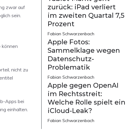
zurück: iPad verliert
ng zwar auf
im zweiten Quartal 7,5
lich sein.
Prozent
Fabian Schwarzenbach
Apple Fotos:
e können
Sammelklage wegen
Datenschutz-
Problematik
eil, nicht zu
Fabian Schwarzenbach
ntitel
Apple gegen OpenAI
im Rechtsstreit:
ub-Apps bei
Welche Rolle spielt ein
ng einhalten.
iCloud-Leak?
Fabian Schwarzenbach