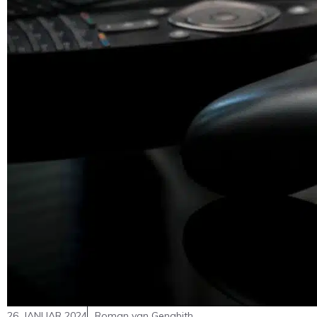
26. JANUAR 2024
Roman van Genabith