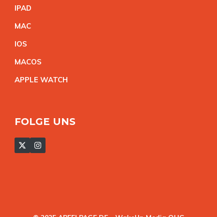
IPA
D
MA
C
IO
S
MACO
S
APPLE WATC
H
FOLGE UNS