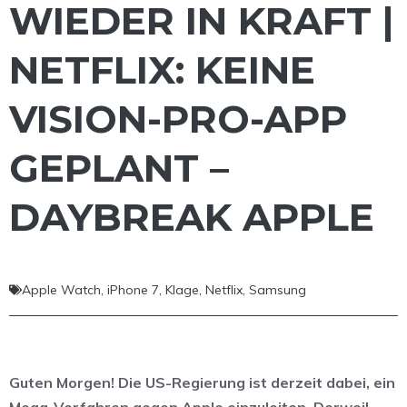
WIEDER IN KRAFT |
NETFLIX: KEINE
VISION-PRO-APP
GEPLANT –
DAYBREAK APPLE
Apple Watch
,
iPhone 7
,
Klage
,
Netflix
,
Samsung
Guten Morgen! Die US-Regierung ist derzeit dabei, ein
Mega-Verfahren gegen Apple einzuleiten. Derweil