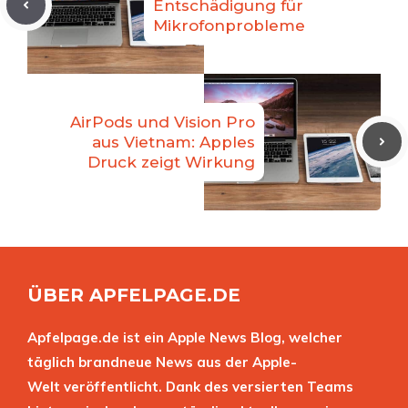
Entschädigung für
Mikrofonprobleme
AirPods und Vision Pro
aus Vietnam: Apples
Druck zeigt Wirkung
ÜBER APFELPAGE.DE
Apfelpage.de ist ein Apple News Blog, welcher
täglich brandneue News aus der Apple-
Welt veröffentlicht. Dank des versierten Teams