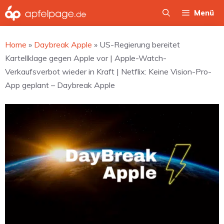
Zum
Menü
Inhalt
springen
Home
»
Daybreak Apple
»
US-Regierung bereitet
Kartellklage gegen Apple vor | Apple-Watch-
Verkaufsverbot wieder in Kraft | Netflix: Keine Vision-Pro-
App geplant – Daybreak Apple