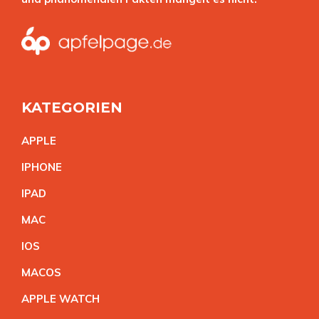
KATEGORIEN
APPL
E
IPHON
E
IPA
D
MA
C
IO
S
MACO
S
APPLE WATC
H