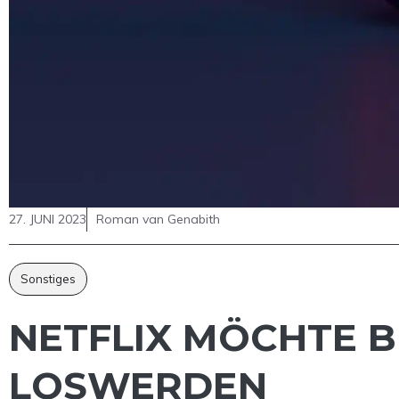
27. JUNI 2023
Roman van Genabith
Sonstiges
NETFLIX MÖCHTE B
LOSWERDEN