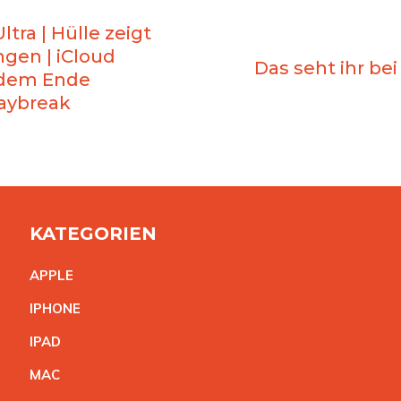
ra | Hülle zeigt
gen | iCloud
Das seht ihr bei
 dem Ende
aybreak
KATEGORIEN
APPL
E
IPHON
E
IPA
D
MA
C