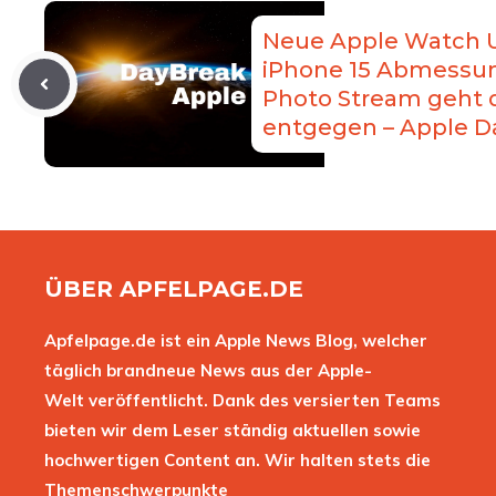
Neue Apple Watch Ult
iPhone 15 Abmessun
Photo Stream geht
entgegen – Apple D
ÜBER APFELPAGE.DE
Apfelpage.de ist ein Apple News Blog, welcher
täglich brandneue News aus der Apple-
Welt veröffentlicht. Dank des versierten Teams
bieten wir dem Leser ständig aktuellen sowie
hochwertigen Content an. Wir halten stets die
Themenschwerpunkte