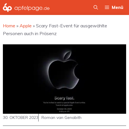
Zum
Menü
Inhalt
springen
Home
»
Apple
»
Scary Fast-Event für ausgewählte
Personen auch in Präsenz
30. OKTOBER 2023
Roman van Genabith