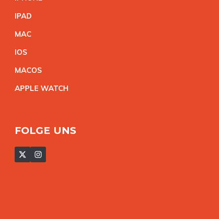
IPA
D
MA
C
IO
S
MACO
S
APPLE WATC
H
FOLGE UNS