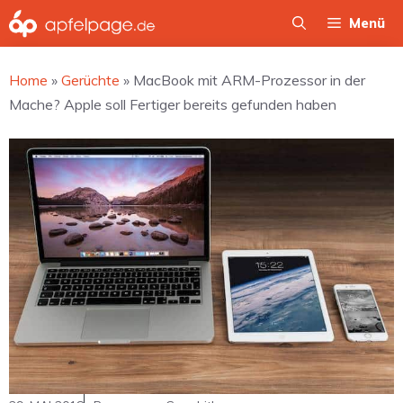
Zum
Menü
Inhalt
springen
Home
»
Gerüchte
»
MacBook mit ARM-Prozessor in der
Mache? Apple soll Fertiger bereits gefunden haben