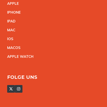
APPL
E
IPHON
E
IPA
D
MA
C
IO
S
MACO
S
APPLE WATC
H
FOLGE UNS