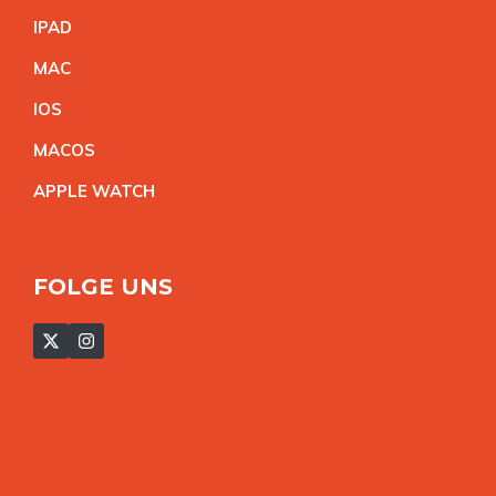
IPA
D
MA
C
IO
S
MACO
S
APPLE WATC
H
FOLGE UNS