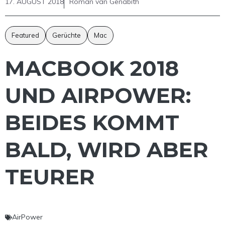
17. AUGUST 2018
Roman van Genabith
Featured
Gerüchte
Mac
MACBOOK 2018
UND AIRPOWER:
BEIDES KOMMT
BALD, WIRD ABER
TEURER
AirPower