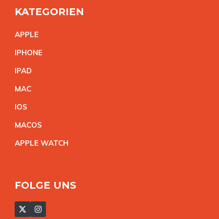
KATEGORIEN
APPL
E
IPHON
E
IPA
D
MA
C
IO
S
MACO
S
APPLE WATC
H
FOLGE UNS