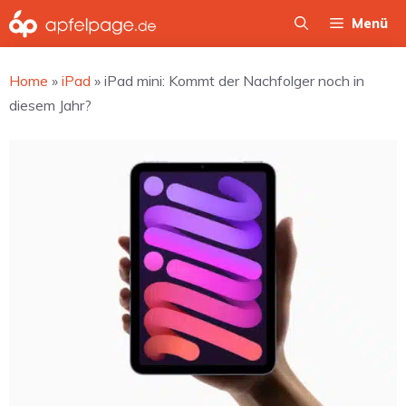
Zum
Menü
Inhalt
springen
Home
»
iPad
»
iPad mini: Kommt der Nachfolger noch in
diesem Jahr?