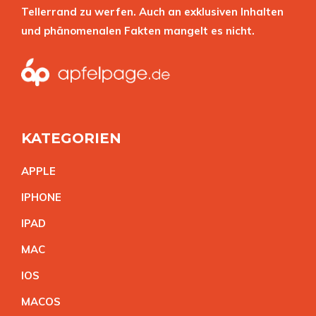
Tellerrand zu werfen. Auch an exklusiven Inhalten
und phänomenalen Fakten mangelt es nicht.
KATEGORIEN
APPL
E
IPHON
E
IPA
D
MA
C
IO
S
MACO
S