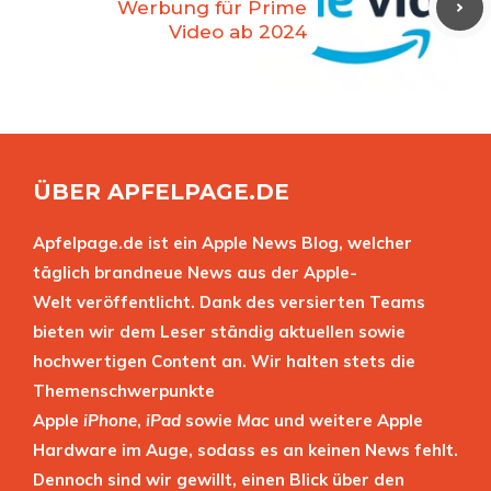
Werbung für Prime
Video ab 2024
ÜBER APFELPAGE.DE
Apfelpage.de ist ein Apple News Blog, welcher
täglich brandneue News aus der Apple-
Welt veröffentlicht. Dank des versierten Teams
bieten wir dem Leser ständig aktuellen sowie
hochwertigen Content an. Wir halten stets die
Themenschwerpunkte
Apple
iPhone
,
iPad
sowie
Mac
und weitere Apple
Hardware im Auge, sodass es an keinen News fehlt.
Dennoch sind wir gewillt, einen Blick über den