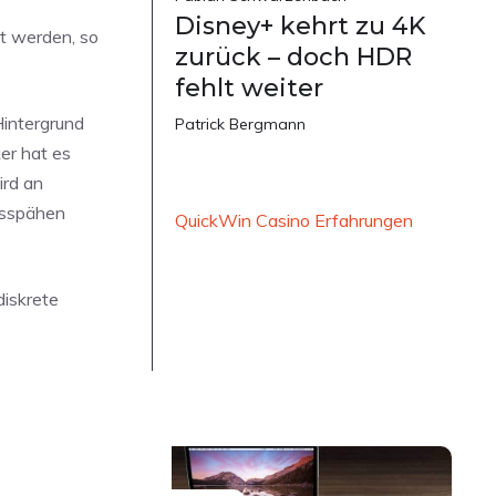
Disney+ kehrt zu 4K
lt werden, so
zurück – doch HDR
fehlt weiter
Hintergrund
Patrick Bergmann
er hat es
ird an
usspähen
QuickWin Casino Erfahrungen
diskrete