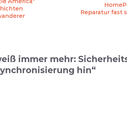
ttle America“
HomePod
chichten
Reparatur fast 
wanderer
eiß immer mehr: Sicherheits
synchronisierung hin“