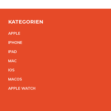
KATEGORIEN
APPL
E
IPHON
E
IPA
D
MA
C
IO
S
MACO
S
APPLE WATC
H