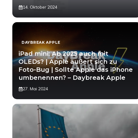
14. Oktober 2024
DAYBREAK APPLE
iPad mini: Ab 2025 auch mit
OLEDs? | Apple äußert sich zu
Foto-Bug | Sollte Apple das iPhone
umbenennen? – Daybreak Apple
27. Mai 2024