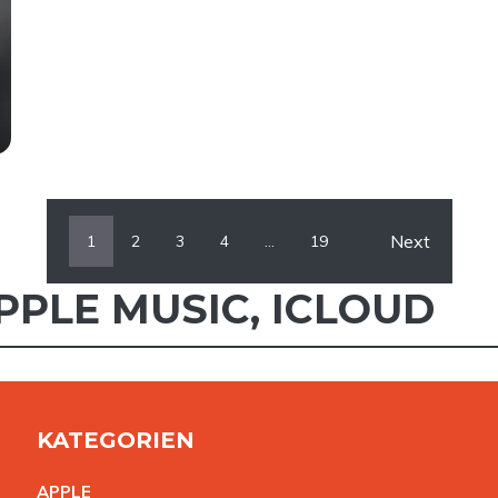
Next
1
2
3
4
…
19
PPLE MUSIC
,
ICLOUD
KATEGORIEN
APPL
E