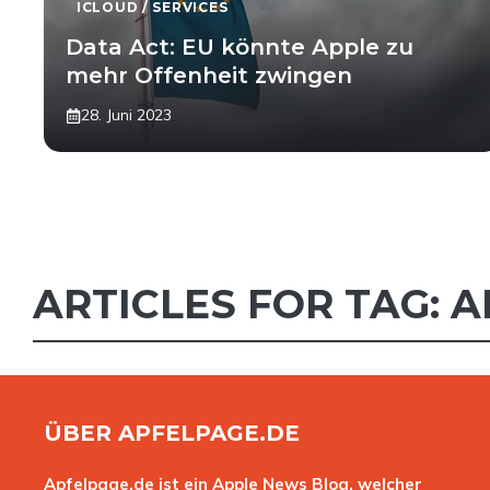
ICLOUD / SERVICES
Data Act: EU könnte Apple zu
mehr Offenheit zwingen
28. Juni 2023
ARTICLES FOR TAG:
A
ÜBER APFELPAGE.DE
Apfelpage.de ist ein Apple News Blog, welcher