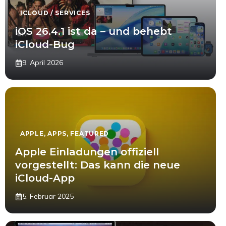
ICLOUD / SERVICES
iOS 26.4.1 ist da – und behebt
iCloud-Bug
9. April 2026
APPLE
,
APPS
,
FEATURED
Apple Einladungen offiziell
vorgestellt: Das kann die neue
iCloud-App
5. Februar 2025