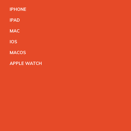
IPHON
E
IPA
D
MA
C
IO
S
MACO
S
APPLE WATC
H