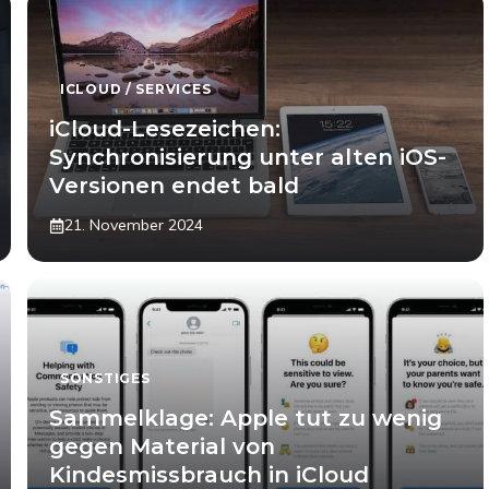
ICLOUD / SERVICES
iCloud-Lesezeichen:
Synchronisierung unter alten iOS-
Versionen endet bald
21. November 2024
SONSTIGES
Sammelklage: Apple tut zu wenig
gegen Material von
Kindesmissbrauch in iCloud