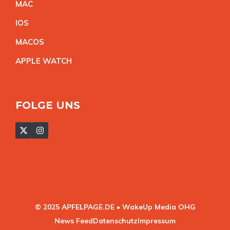
MA
C
IO
S
MACO
S
APPLE WATC
H
FOLGE UNS
© 2025 APFELPAGE.DE • WakeUp Media OHG
News Feed
Datenschutz
Impressum