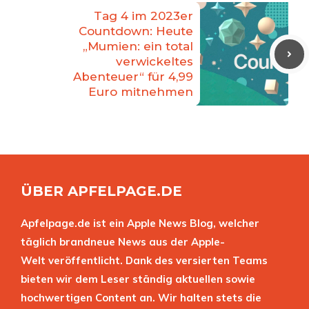
Tag 4 im 2023er
Countdown: Heute
„Mumien: ein total
verwickeltes
Abenteuer“ für 4,99
Euro mitnehmen
ÜBER APFELPAGE.DE
Apfelpage.de ist ein Apple News Blog, welcher
täglich brandneue News aus der Apple-
Welt veröffentlicht. Dank des versierten Teams
bieten wir dem Leser ständig aktuellen sowie
hochwertigen Content an. Wir halten stets die