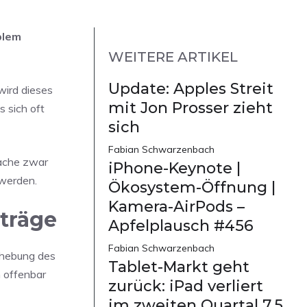
blem
WEITERE ARTIKEL
Update: Apples Streit
wird dieses
mit Jon Prosser zieht
 sich oft
sich
Fabian Schwarzenbach
sache zwar
iPhone-Keynote |
 werden.
Ökosystem-Öffnung |
Kamera-AirPods –
iträge
Apfelplausch #456
Fabian Schwarzenbach
Behebung des
Tablet-Markt geht
 offenbar
zurück: iPad verliert
im zweiten Quartal 7,5