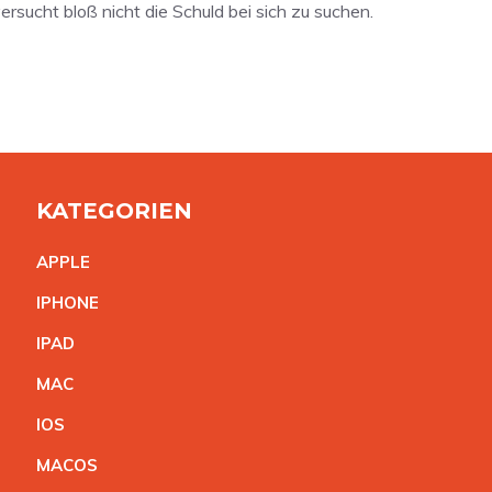
rsucht bloß nicht die Schuld bei sich zu suchen.
KATEGORIEN
APPL
E
IPHON
E
IPA
D
MA
C
IO
S
MACO
S