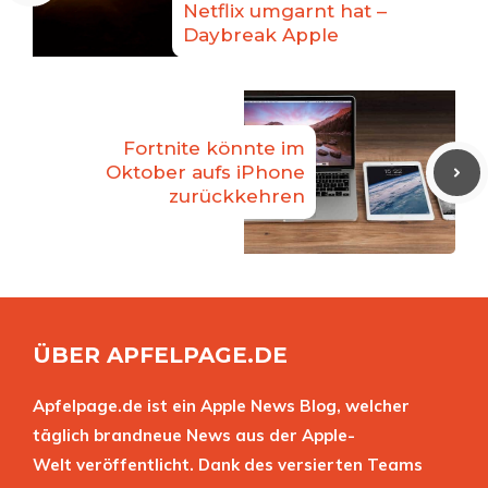
Netflix umgarnt hat –
Daybreak Apple
Fortnite könnte im
Oktober aufs iPhone
zurückkehren
ÜBER APFELPAGE.DE
Apfelpage.de ist ein Apple News Blog, welcher
täglich brandneue News aus der Apple-
Welt veröffentlicht. Dank des versierten Teams