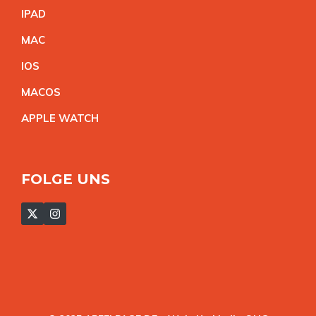
IPA
D
MA
C
IO
S
MACO
S
APPLE WATC
H
FOLGE UNS