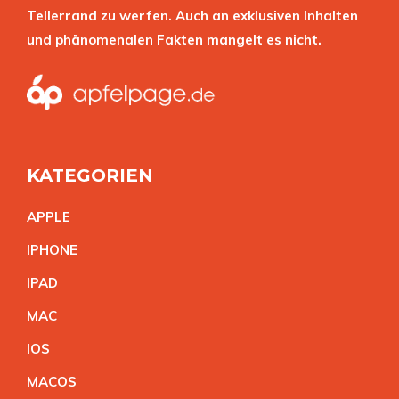
Tellerrand zu werfen. Auch an exklusiven Inhalten
und phänomenalen Fakten mangelt es nicht.
KATEGORIEN
APPL
E
IPHON
E
IPA
D
MA
C
IO
S
MACO
S