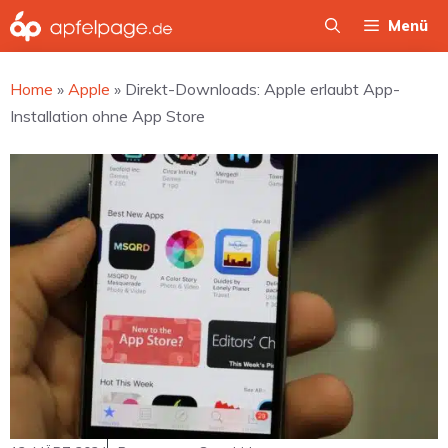
Zum
Menü
Inhalt
springen
Home
»
Apple
»
Direkt-Downloads: Apple erlaubt App-
Installation ohne App Store