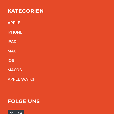
KATEGORIEN
APPL
E
IPHON
E
IPA
D
MA
C
IO
S
MACO
S
APPLE WATC
H
FOLGE UNS