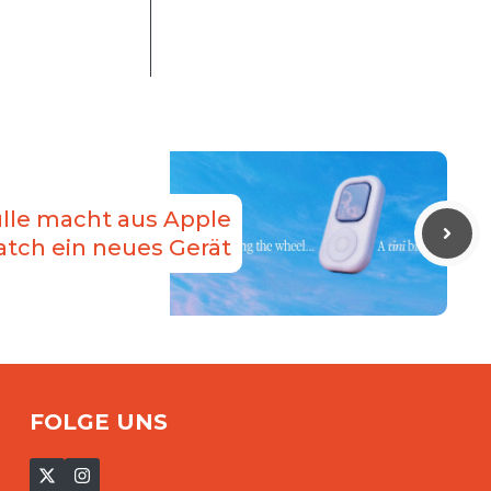
ülle macht aus Apple
tch ein neues Gerät
FOLGE UNS