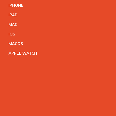
IPHON
E
IPA
D
MA
C
IO
S
MACO
S
APPLE WATC
H