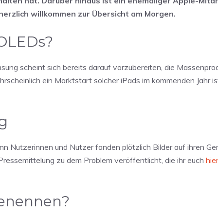
alten hat. Darüber hinaus ist ein ehemaliger Apple-Mitar
erzlich willkommen zur Übersicht am Morgen.
 OLEDs?
sung scheint sich bereits darauf vorzubereiten, die Massenpro
cheinlich ein Marktstart solcher iPads im kommenden Jahr ist,
ug
Denn Nutzerinnen und Nutzer fanden plötzlich Bilder auf ihren Ger
 Pressemittelung zu dem Problem veröffentlicht, die ihr euch
hie
benennen?