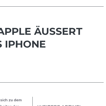
APPLE ÄUSSERT S
IPHONE U
 sich zu dem