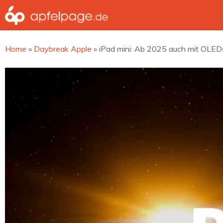
Zum
Inhalt
springen
Home
»
Daybreak Apple
»
iPad mini: Ab 2025 auch mit OLED