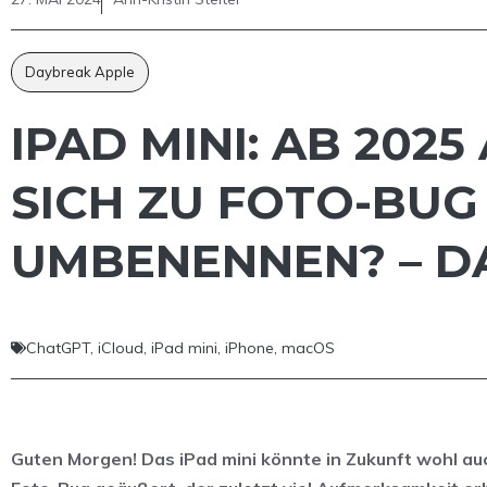
Daybreak Apple
IPAD MINI: AB 2025
ICH ZU FOTO-BUG |
MBENENNEN? – DA
ChatGPT
,
iCloud
,
iPad mini
,
iPhone
,
macOS
Guten Morgen! Das iPad mini könnte in Zukunft wohl a