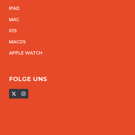
IPA
D
MA
C
IO
S
MACO
S
APPLE WATC
H
FOLGE UNS