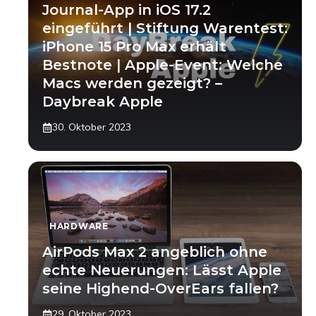
Journal-App in iOS 17.2
eingeführt | Stiftung Warentest:
iPhone 15 Pro Max erhält
Bestnote | Apple-Event: Welche
Macs werden gezeigt? –
Daybreak Apple
30. Oktober 2023
HARDWARE
AirPods Max 2 angeblich ohne
echte Neuerungen: Lässt Apple
seine Highend-OverEars fallen?
29. Oktober 2023