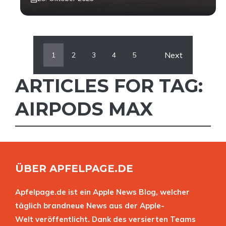
Next
1
2
3
4
5
ARTICLES FOR TAG:
AIRPODS MAX
ÜBER APFELPAGE.DE
Apfelpage.de ist ein Apple News Blog, welcher
täglich brandneue News aus der Apple-
Welt veröffentlicht. Dank des versierten Teams