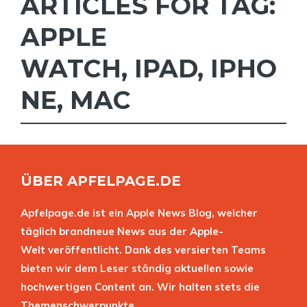
ARTICLES FOR TAG:
APPLE
WATCH
,
IPAD
,
IPHO
NE
,
MAC
ÜBER APFELPAGE.DE
Apfelpage.de ist ein Apple News Blog, welcher
täglich brandneue News aus der Apple-
Welt veröffentlicht. Dank des versierten Teams
bieten wir dem Leser ständig aktuellen sowie
hochwertigen Content an. Wir halten stets die
Themenschwerpunkte