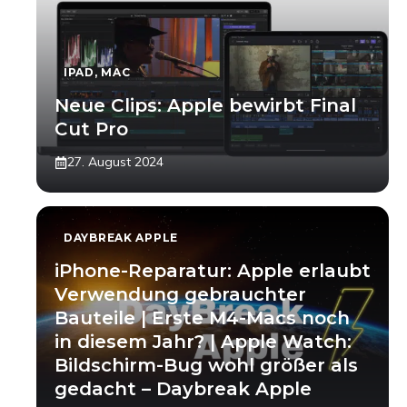
IPAD
,
MAC
Neue Clips: Apple bewirbt Final
Cut Pro
27. August 2024
DAYBREAK APPLE
iPhone-Reparatur: Apple erlaubt
Verwendung gebrauchter
Bauteile | Erste M4-Macs noch
in diesem Jahr? | Apple Watch:
Bildschirm-Bug wohl größer als
gedacht – Daybreak Apple