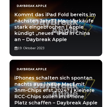
DAYBREAK APPLE
Kommt das iPad Fold bereits im
nächsten Jahr? | Mac-Verkäufe
stark eingebrochen | Apple
kündigt „neues“ iPad in China
an – Daybreak Apple
19. Oktober 2023
DAYBREAK APPLE
iPhones schalten sich spontan
nachts aus | Neue Macs mit
3nm-Chips erst 2024? | Kleinere
RCC-Chips sollen im iPhone
Platz schaffen – Daybreak Apple