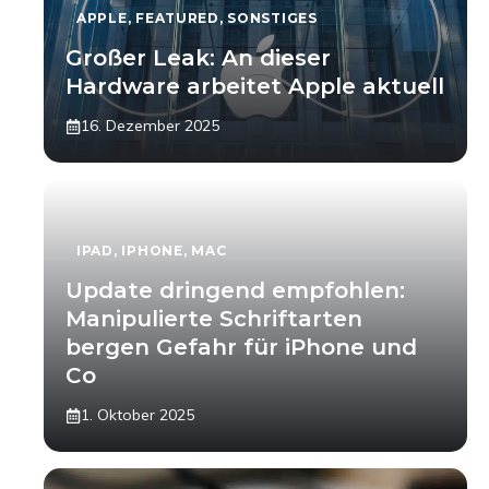
APPLE
,
FEATURED
,
SONSTIGES
Großer Leak: An dieser
Hardware arbeitet Apple aktuell
16. Dezember 2025
IPAD
,
IPHONE
,
MAC
Update dringend empfohlen:
Manipulierte Schriftarten
bergen Gefahr für iPhone und
Co
1. Oktober 2025