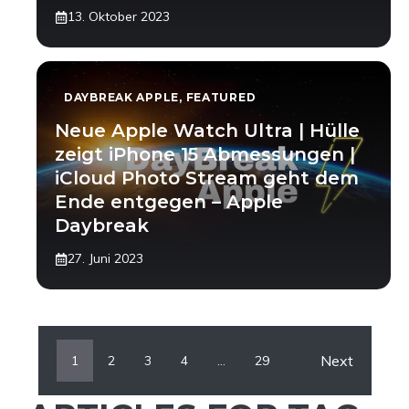
13. Oktober 2023
DAYBREAK APPLE
,
FEATURED
Neue Apple Watch Ultra | Hülle
zeigt iPhone 15 Abmessungen |
iCloud Photo Stream geht dem
Ende entgegen – Apple
Daybreak
27. Juni 2023
Next
1
2
3
4
…
29