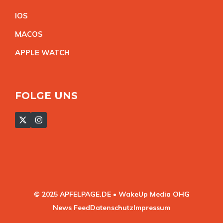
IO
S
MACO
S
APPLE WATC
H
FOLGE UNS
© 2025 APFELPAGE.DE • WakeUp Media OHG
News Feed
Datenschutz
Impressum