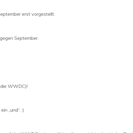
eptember erst vorgestellt.
 gegen September.
ür die WWDC)!
in „und“. :)