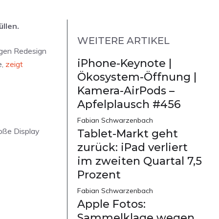
llen.
WEITERE ARTIKEL
igen Redesign
iPhone-Keynote |
e,
zeigt
Ökosystem-Öffnung |
Kamera-AirPods –
Apfelplausch #456
Fabian Schwarzenbach
roße Display
Tablet-Markt geht
zurück: iPad verliert
im zweiten Quartal 7,5
Prozent
Fabian Schwarzenbach
Apple Fotos:
Sammelklage wegen