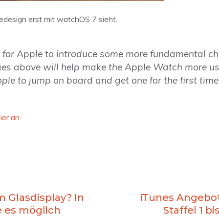
Redesign erst mit watchOS 7 sieht.
me for Apple to introduce some more fundamental c
ges above will help make the Apple Watch more us
le to jump on board and get one for the first time
ier an
.
m Glasdisplay? In
iTunes Angebot
e es möglich
Staffel 1 b