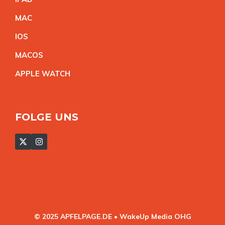
MA
C
IO
S
MACO
S
APPLE WATC
H
FOLGE UNS
© 2025 APFELPAGE.DE • WakeUp Media OHG