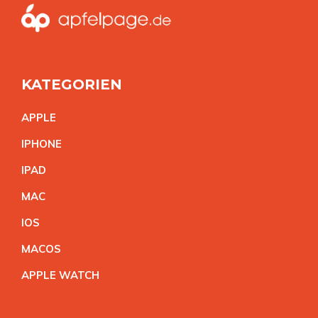
KATEGORIEN
APPL
E
IPHON
E
IPA
D
MA
C
IO
S
MACO
S
APPLE WATC
H