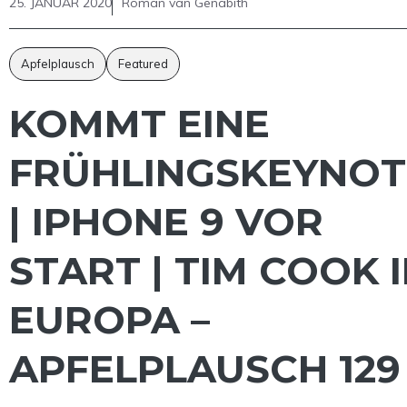
25. JANUAR 2020
Roman van Genabith
Apfelplausch
Featured
KOMMT EINE
FRÜHLINGSKEYNOT
| IPHONE 9 VOR
START | TIM COOK 
EUROPA –
APFELPLAUSCH 129