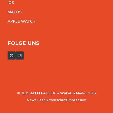
IO
S
MACO
S
APPLE WATC
H
FOLGE UNS
© 2025 APFELPAGE.DE • WakeUp Media OHG
News Feed
Datenschutz
Impressum