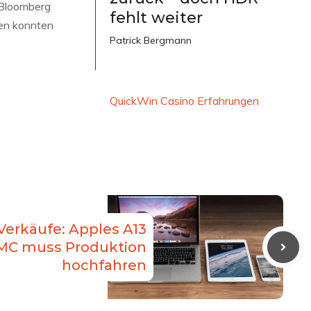
 Bloomberg
fehlt weiter
hen konnten
Patrick Bergmann
QuickWin Casino Erfahrungen
Verkäufe: Apples A13
SMC muss Produktion
hochfahren