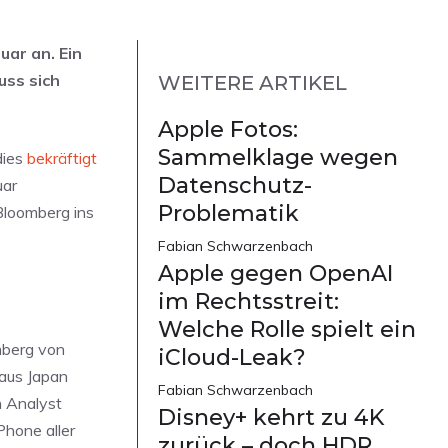
uar an. Ein
uss sich
WEITERE ARTIKEL
Apple Fotos:
Sammelklage wegen
dies
bekräftigt
Datenschutz-
uar
Problematik
Bloomberg ins
Fabian Schwarzenbach
Apple gegen OpenAI
im Rechtsstreit:
Welche Rolle spielt ein
mberg von
iCloud-Leak?
 aus Japan
Fabian Schwarzenbach
n Analyst
Disney+ kehrt zu 4K
Phone aller
zurück – doch HDR