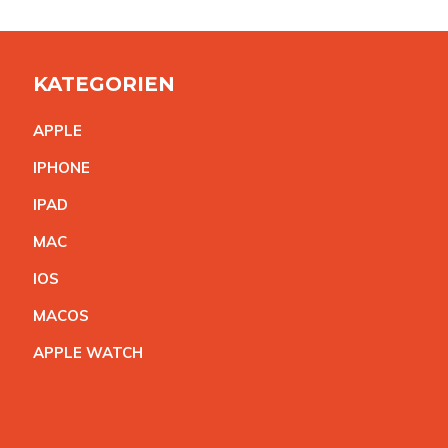
KATEGORIEN
APPL
E
IPHON
E
IPA
D
MA
C
IO
S
MACO
S
APPLE WATC
H