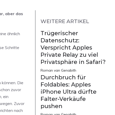
ar, aber das
WEITERE ARTIKEL
Trügerischer
ine ähnlich
Datenschutz:
Verspricht Apples
se Schritte
Private Relay zu viel
Privatsphäre in Safari?
Roman van Genabith
Durchbruch für
n können. Die
Foldables: Apples
schon zuvor
iPhone Ultra dürfte
, ein
Falter-Verkäufe
ewegen. Zuvor
pushen
richten nach
Roman van Genabith