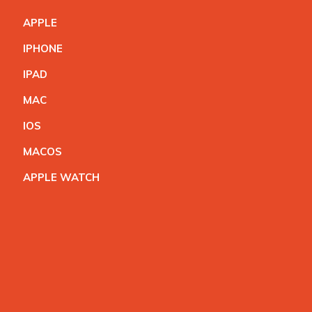
APPL
E
IPHON
E
IPA
D
MA
C
IO
S
MACO
S
APPLE WATC
H