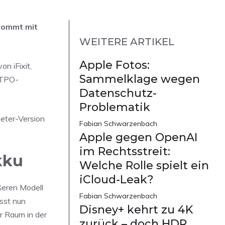
 kommt mit
WEITERE ARTIKEL
Apple Fotos:
n iFixit,
Sammelklage wegen
LTPO-
Datenschutz-
Problematik
meter-Version
Fabian Schwarzenbach
Apple gegen OpenAI
im Rechtsstreit:
kku
Welche Rolle spielt ein
iCloud-Leak?
ößeren Modell
Fabian Schwarzenbach
asst nun
Disney+ kehrt zu 4K
er Raum in der
zurück – doch HDR