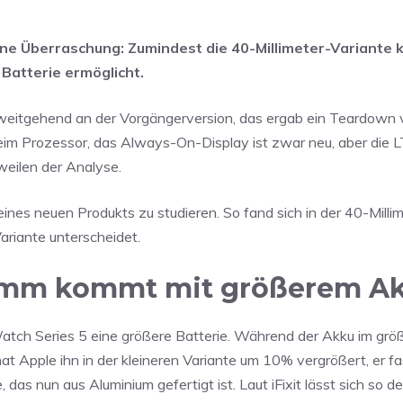
ine Überraschung: Zumindest die 40-Millimeter-Variante
Batterie ermöglicht.
 weitgehend an der Vorgängerversion, das ergab ein Teardown vo
eim Prozessor, das Always-On-Display ist zwar neu, aber die 
tweilen der Analyse.
ines neuen Produkts zu studieren. So fand sich in der 40-Milli
Variante unterscheidet.
40 mm kommt mit größerem A
le Watch Series 5 eine größere Batterie. Während der Akku im gr
at Apple ihn in der kleineren Variante um 10% vergrößert, er f
s nun aus Aluminium gefertigt ist. Laut iFixit lässt sich so d