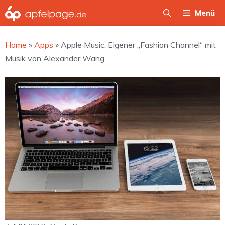
Zum
Menü
Inhalt
springen
Home
»
Apps
»
Apple Music: Eigener „Fashion Channel“ mit
Musik von Alexander Wang