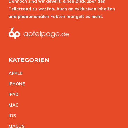
Dennoch sind wir gewillt, einen Blick über den
Tellerrand zu werfen. Auch an exklusiven Inhalten
und phänomenalen Fakten mangelt es nicht.
KATEGORIEN
APPL
E
IPHON
E
IPA
D
MA
C
IO
S
MACO
S