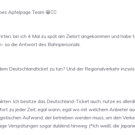
liebes Apfelpage Team 😁👍🏼
 Fahrten, bin ich 4 Mal zu spät am Zielort angekommen und habe
sen- so die Antwort des Bahnpersonals.
dem Deutschlandticket zu tun? Und der Regionalverkehr inzw
kten. Ich besitze das Deutschland-Ticket auch, nutze es allerdi
fort zu jeder Zeit, egal wann, egal wo mit welchem Anbieter auc
istischen Aufwand, der betrieben werden muss, um den Verkehr
ige Verspätungen sogar duldend hinweg. (*Ich weiß, die Japan