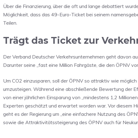
Über die Finanzierung, über die oft und lange debattiert wurd
Möglichkeit, dass das 49-Euro-Ticket bei seinem namensgebend
Teilen.
Trägt das Ticket zur Verke
Der Verband Deutscher Verkehrsunternehmen geht davon aus,
Darunter seine „fast eine Million Fahrgäste, die den ÖPNV vo
Um CO2 einzusparen, soll der ÖPNV so attraktiv wie möglich
umzusteigen. Während eine abschließende Bewertung der Effek
von einer jährlichen Einsparung von „mindestens 1,2 Million
Experten geschätzt und erwartet worden war. Vor diesem Hin
geht es der Regierung um „eine einfachere Nutzung des ÖPNV 
sowie die Attraktivitätssteigerung des ÖPNV auch für Neuku