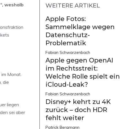
g“, weshalb
WEITERE ARTIKEL
Apple Fotos:
Sammelklage wegen
ionsfraktion
Datenschutz-
ckets
Problematik
Fabian Schwarzenbach
Apple gegen OpenAI
im Rechtsstreit:
 im Monat.
Welche Rolle spielt ein
, die
iCloud-Leak?
Fabian Schwarzenbach
Disney+ kehrt zu 4K
er liegen
zurück – doch HDR
den sei aber
fehlt weiter
Patrick Bergmann