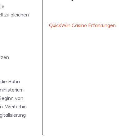
ie
l zu gleichen
QuickWin Casino Erfahrungen
tzen.
 die Bahn
ministerium
 Beginn von
n. Weiterhin
italisierung