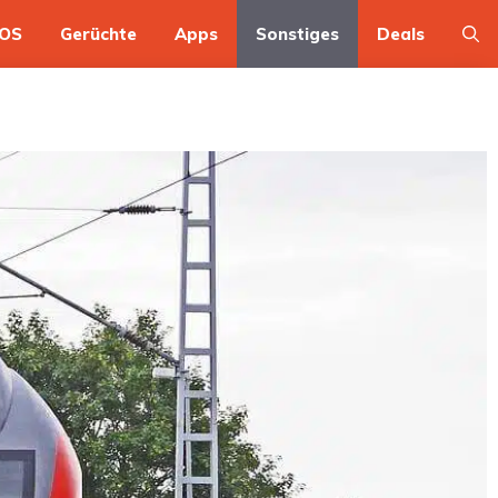
OS
Gerüchte
Apps
Sonstiges
Deals