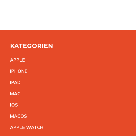
KATEGORIEN
APPL
E
IPHON
E
IPA
D
MA
C
IO
S
MACO
S
APPLE WATC
H