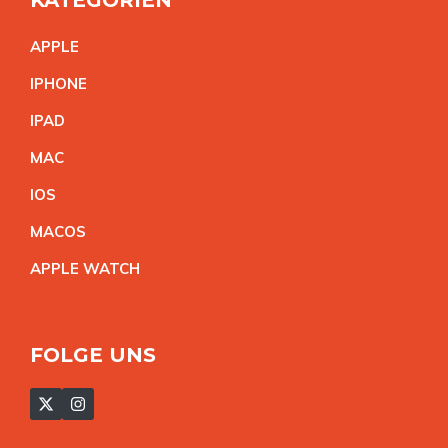
APPL
E
IPHON
E
IPA
D
MA
C
IO
S
MACO
S
APPLE WATC
H
FOLGE UNS