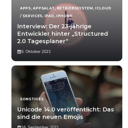
APPS
,
APPSALAT
,
BETRIEBSSYSTEM
,
ICLOUD
/ SERVICES
,
IPAD
,
IPHONE
Interview: Der 23-jährige
Entwickler hinter „Structured
2.0 Tagesplaner“
5. Oktober 2021
SONSTIGES
Unicode 14.0 veröffentlicht: Das
sind die neuen Emojis
16. September 2021