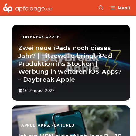
Zum
Menü
Inhalt
springen
DAYBREAK APPLE
Zwei neue iPads noch dieses
Jahr? | Hitzewelle bringt iPad-
Produktion ins Stocken |
Werbung in weiteren iOS-Apps?
– Daybreak Apple
16. August 2022
APPLE
,
APPS
,
FEATURED