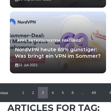
APPS
,
BETRIEBSSYSTEM
,
FEATURED
NordVPN heute 69% günstiger:
Was bringt ein VPN im Sommer?
21. Juli 2021
vious
1
2
3
4
5
6
…
49
ARTICLES FOR TAG: