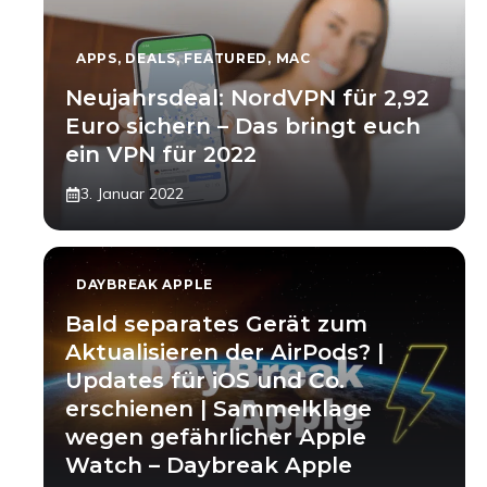
APPS
,
DEALS
,
FEATURED
,
MAC
Neujahrsdeal: NordVPN für 2,92
Euro sichern – Das bringt euch
ein VPN für 2022
3. Januar 2022
DAYBREAK APPLE
Bald separates Gerät zum
Aktualisieren der AirPods? |
Updates für iOS und Co.
erschienen | Sammelklage
wegen gefährlicher Apple
Watch – Daybreak Apple