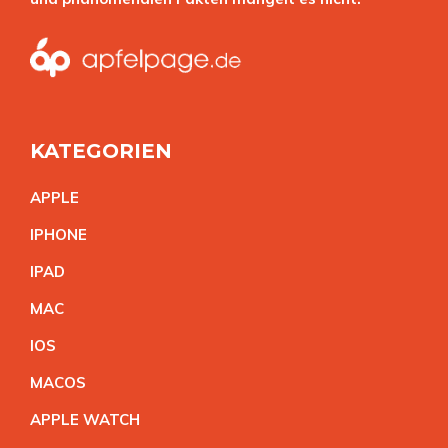
KATEGORIEN
APPL
E
IPHON
E
IPA
D
MA
C
IO
S
MACO
S
APPLE WATC
H