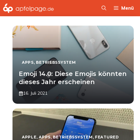
Zum
Menü
Inhalt
springen
APPS
,
BETRIEBSSYSTEM
Emoji 14.0: Diese Emojis könnten
dieses Jahr erscheinen
16. Juli 2021
APPLE
,
APPS
,
BETRIEBSSYSTEM
,
FEATURED