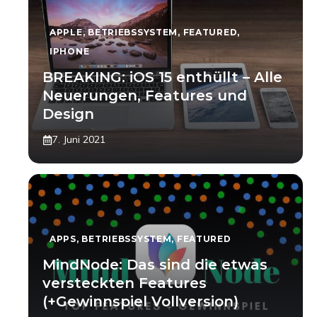
APPLE
,
BETRIEBSSYSTEM
,
FEATURED
,
IPHONE
BREAKING: iOS 15 enthüllt – Alle
Neuerungen, Features und
Design
7. Juni 2021
APPS
,
BETRIEBSSYSTEM
,
FEATURED
MindNode: Das sind die etwas
versteckten Features
(+Gewinnspiel Vollversion)