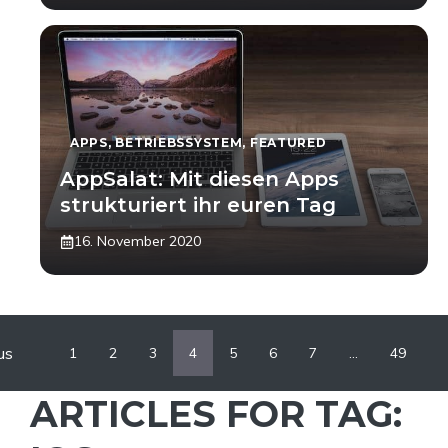
APPS
,
BETRIEBSSYSTEM
,
FEATURED
AppSalat: Mit diesen Apps
strukturiert ihr euren Tag
16. November 2020
us
1
2
3
4
5
6
7
…
49
ARTICLES FOR TAG: