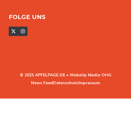
FOLGE UNS
© 2025 APFELPAGE.DE • WakeUp Media OHG
News Feed
Datenschutz
Impressum