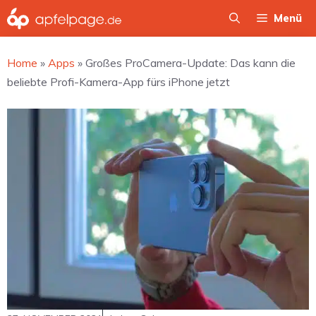
Zum
Menü
Inhalt
springen
Home
»
Apps
»
Großes ProCamera-Update: Das kann die
beliebte Profi-Kamera-App fürs iPhone jetzt