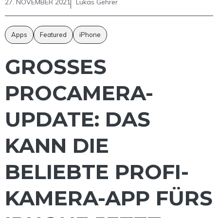
27. NOVEMBER 2021
Lukas Gehrer
Apps
Featured
iPhone
GROSSES P
ROCAMERA-U
PDATE: DAS K
ANN DIE B
ELIEBTE PROFI-K
AMERA-APP FÜRS I