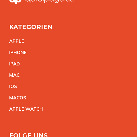
KATEGORIEN
APPL
E
IPHON
E
IPA
D
MA
C
IO
S
MACO
S
APPLE WATC
H
FOLGE UNS