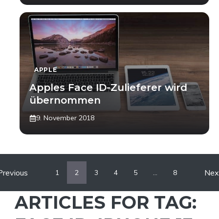
APPLE
Apples Face ID-Zulieferer wird
übernommen
9. November 2018
Previous
Nex
1
2
3
4
5
…
8
ARTICLES FOR TAG: