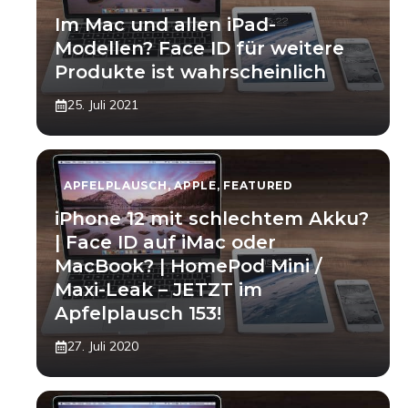
Im Mac und allen iPad-
Modellen? Face ID für weitere
Produkte ist wahrscheinlich
25. Juli 2021
APFELPLAUSCH
,
APPLE
,
FEATURED
iPhone 12 mit schlechtem Akku?
| Face ID auf iMac oder
MacBook? | HomePod Mini /
Maxi-Leak – JETZT im
Apfelplausch 153!
27. Juli 2020