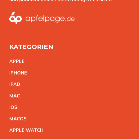
KATEGORIEN
APPL
E
IPHON
E
IPA
D
MA
C
IO
S
MACO
S
APPLE WATC
H