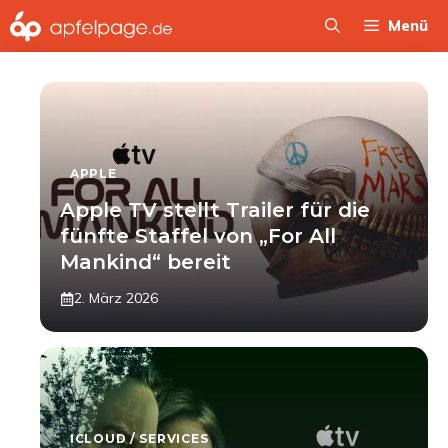
Zum
Menü
Inhalt
springen
APPLE
Apple TV stellt Trailer für die
fünfte Staffel von „For All
Mankind“ bereit
2. März 2026
ICLOUD / SERVICES