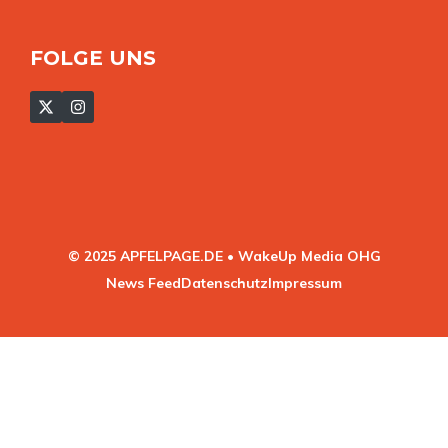
FOLGE UNS
© 2025 APFELPAGE.DE • WakeUp Media OHG
News Feed
Datenschutz
Impressum