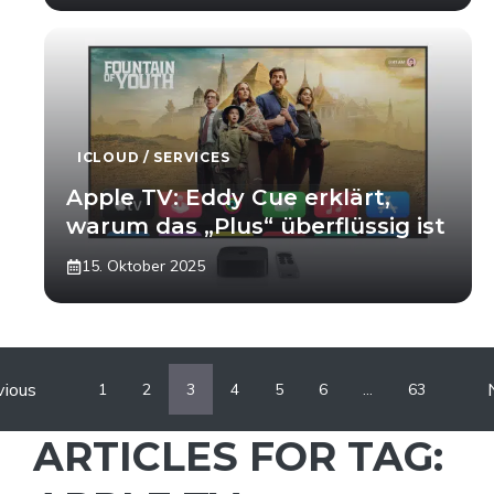
ICLOUD / SERVICES
Apple TV: Eddy Cue erklärt,
warum das „Plus“ überflüssig ist
15. Oktober 2025
vious
1
2
3
4
5
6
…
63
ARTICLES FOR TAG: