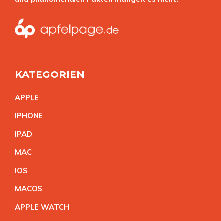
KATEGORIEN
APPL
E
IPHON
E
IPA
D
MA
C
IO
S
MACO
S
APPLE WATC
H