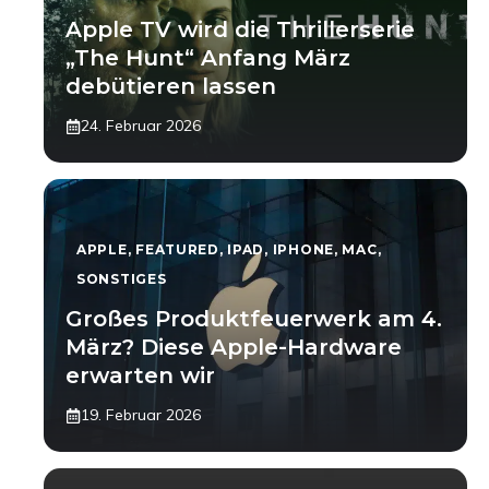
Apple TV wird die Thrillerserie
„The Hunt“ Anfang März
debütieren lassen
24. Februar 2026
APPLE
,
FEATURED
,
IPAD
,
IPHONE
,
MAC
,
SONSTIGES
Großes Produktfeuerwerk am 4.
März? Diese Apple-Hardware
erwarten wir
19. Februar 2026