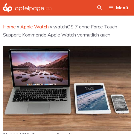
Zum
Menü
Inhalt
springen
Home
»
Apple Watch
»
watchOS 7 ohne Force Touch-
Support: Kommende Apple Watch vermutlich auch