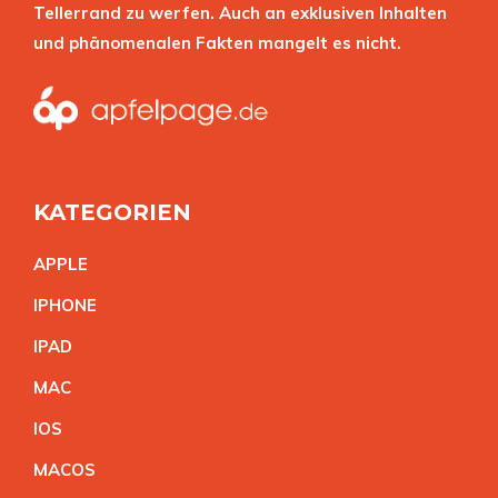
Tellerrand zu werfen. Auch an exklusiven Inhalten
und phänomenalen Fakten mangelt es nicht.
KATEGORIEN
APPL
E
IPHON
E
IPA
D
MA
C
IO
S
MACO
S