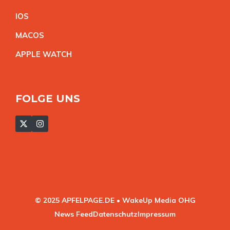
IO
S
MACO
S
APPLE WATC
H
FOLGE UNS
© 2025 APFELPAGE.DE • WakeUp Media OHG
News Feed
Datenschutz
Impressum