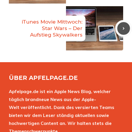
iTunes Movie Mittwoch:
Star Wars – Der
Aufstieg Skywalkers
ÜBER APFELPAGE.DE
Apfelpage.de ist ein Apple News Blog, welcher
täglich brandneue News aus der Apple-
Welt veröffentlicht. Dank des versierten Teams
bieten wir dem Leser ständig aktuellen sowie
hochwertigen Content an. Wir halten stets die
Themenschwerpunkte