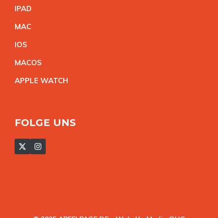
IPA
D
MA
C
IO
S
MACO
S
APPLE WATC
H
FOLGE UNS