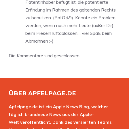
Patentinhaber befugt ist, die patentierte
Erfindung im Rahmen des geltenden Rechts
zu benutzen. (PatG §9). Könnte ein Problem
werden, wenn noch mehr Leute (außer Dir)
beim Pieseln luftablassen… viel Spaß beim
Abmahnen :-)
Die Kommentare sind geschlossen.
ÜBER APFELPAGE.DE
Apfelpage.de ist ein Apple News Blog, welcher
täglich brandneue News aus der Apple-
Welt veröffentlicht. Dank des versierten Teams