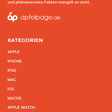
und phänomenalen Fakten mangelt es nicht.
KATEGORIEN
APPL
E
IPHON
E
IPA
D
MA
C
IO
S
MACO
S
APPLE WATC
H