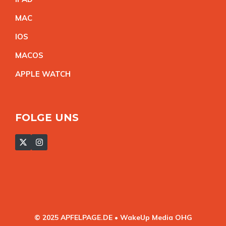
MA
C
IO
S
MACO
S
APPLE WATC
H
FOLGE UNS
© 2025 APFELPAGE.DE • WakeUp Media OHG