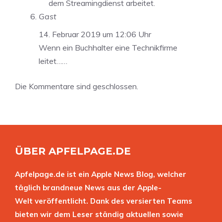
dem Streamingdienst arbeitet.
Gast
14. Februar 2019 um 12:06 Uhr
Wenn ein Buchhalter eine Technikfirme
leitet……
Die Kommentare sind geschlossen.
ÜBER APFELPAGE.DE
Apfelpage.de ist ein Apple News Blog, welcher
täglich brandneue News aus der Apple-
Welt veröffentlicht. Dank des versierten Teams
bieten wir dem Leser ständig aktuellen sowie