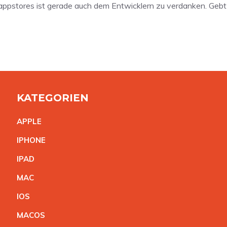
s appstores ist gerade auch dem Entwicklern zu verdanken. Gebt
KATEGORIEN
APPL
E
IPHON
E
IPA
D
MA
C
IO
S
MACO
S