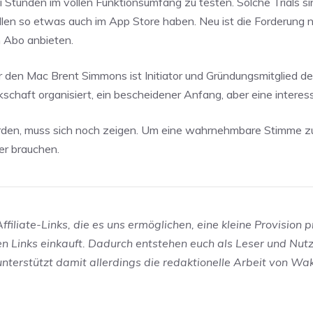
ei Stunden im vollen Funktionsumfang zu testen. Solche Trials 
en so etwas auch im App Store haben. Neu ist die Forderung ni
m Abo anbieten.
für den Mac Brent Simmons ist Initiator und Gründungsmitglied d
schaft organisiert, ein bescheidener Anfang, aber eine interes
erden, muss sich noch zeigen. Um eine wahrnehmbare Stimme z
er brauchen.
filiate-Links, die es uns ermöglichen, eine kleine Provision p
en Links einkauft. Dadurch entstehen euch als Leser und Nut
 unterstützt damit allerdings die redaktionelle Arbeit von W