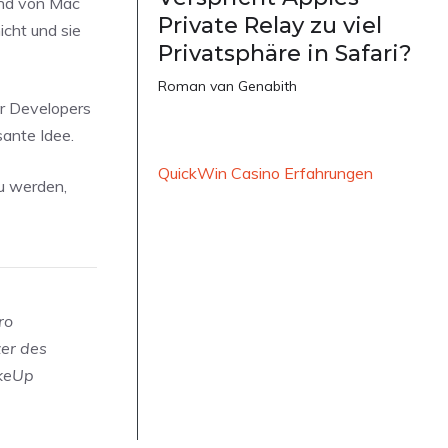
sind von Mac
Private Relay zu viel
cht und sie
Privatsphäre in Safari?
Roman van Genabith
er Developers
sante Idee.
QuickWin Casino Erfahrungen
u werden,
ro
zer des
akeUp